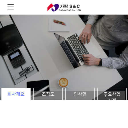
회사개요
조직도
인사말
주요사업
실적
약도